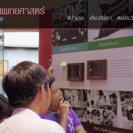
ะแพทยศาสตร์
หน้าแรก
เกี่ยวกับเรา
หอประวั
ัย