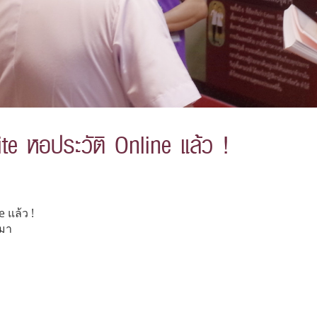
e หอประวัติ Online แล้ว !
 แล้ว !
มมา