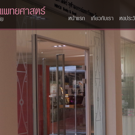
ะแพทยศาสตร์
หน้าแรก
เกี่ยวกับเรา
หอประวั
ัย