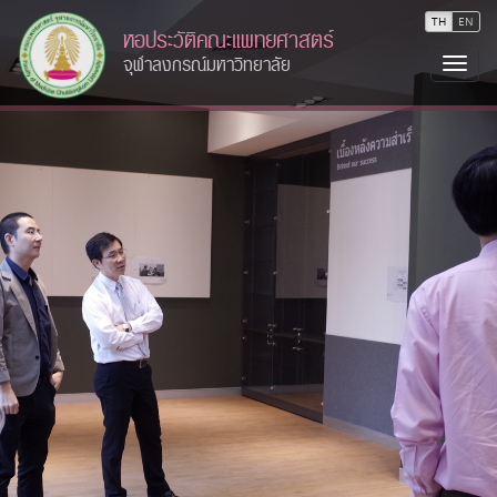
TH
EN
หอประวัติคณะแพทยศาสตร์
จุฬาลงกรณ์มหาวิทยาลัย
Togg
navi