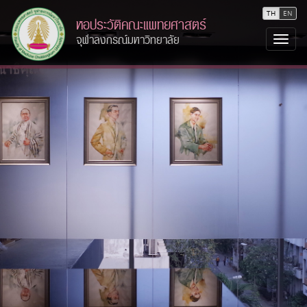
TH
EN
หอประวัติคณะแพทยศาสตร์
จุฬาลงกรณ์มหาวิทยาลัย
Togg
navi