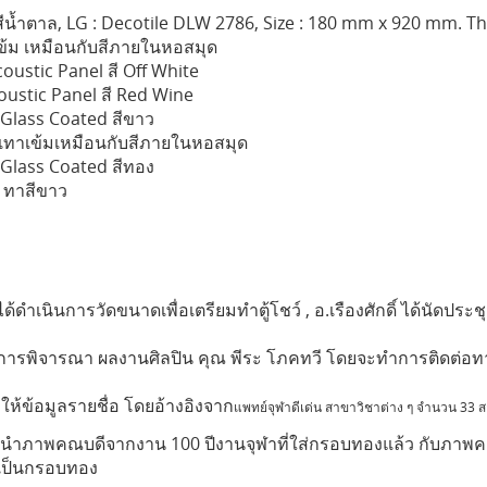
ล, LG : Decotile DLW 2786, Size : 180 mm x 920 mm. Th
้ม เหมือนกับสีภายในหอสมุด
coustic Panel สี Off White
stic Panel สี Red Wine
Glass Coated สีขาว
ีเทาเข้มเหมือนกับสีภายในหอสมุด
Glass Coated สีทอง
าสีขาว
นินการวัดขนาดเพื่อเตรียมทำตู้โชว์ , อ.เรืองศักดิ์ ได้นัดประชุม
มการพิจารณา
ผลงานศิลปิน คุณ พีระ โภคทวี
โดยจะทำการติดต่อทา
อมูลรายชื่อ โดยอ้างอิงจาก
แพทย์จุฬาดีเด่น สาขาวิชาต่าง ๆ จำนวน 33 
าพคณบดีจากงาน 100 ปีงานจุฬาที่ใส่กรอบทองแล้ว กับภาพคณ
่เป็นกรอบทอง