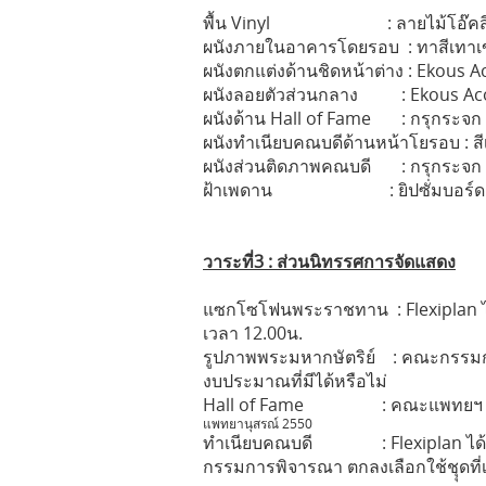
พื้น Vinyl : ลายไม้โอ๊คสีน้ำตา
ผนังภายในอาคารโดยรอบ : ทาสีเทาเข
ผนังตกแต่งด้านชิดหน้าต่าง : Ekous A
ผนังลอยตัวส่วนกลาง : Ekous Acou
ผนังด้าน Hall of Fame : กรุกระจก 
ผนังทำเนียบคณบดีด้านหน้าโยรอบ : ส
ผนังส่วนติดภาพคณบดี : กรุกระจก 
ฝ้าเพดาน : ยิปซั่มบอร์ด ท
วาระที่3 : ส่วนนิทรรศการจัดแสดง
แซกโซโฟนพระราชทาน : Flexiplan ได้ดำเ
เวลา 12.00น.
รูปภาพพระมหากษัตริย์ : คณะกรร
งบประมาณที่มีได้หรือไม่
Hall of Fame : คณะแพทยฯ ให้ข้
แพทยานุสรณ์ 2550
ทำเนียบคณบดี : Flexiplan ได้นำภ
กรรมการพิจารณา ตกลงเลือกใช้ชุุดที