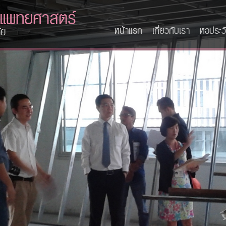
ะแพทยศาสตร์
หน้าแรก
เกี่ยวกับเรา
หอประวั
ัย