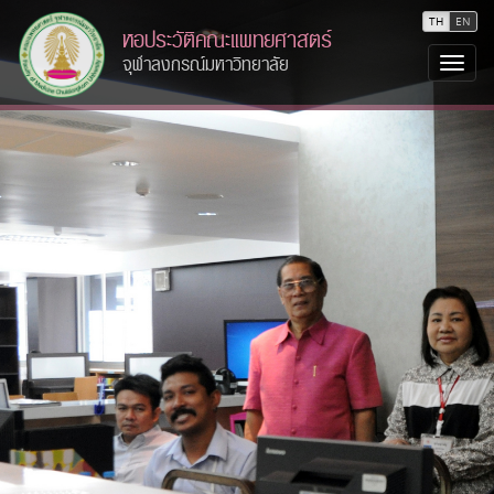
TH
EN
หอประวัติคณะแพทยศาสตร์
จุฬาลงกรณ์มหาวิทยาลัย
Togg
navi